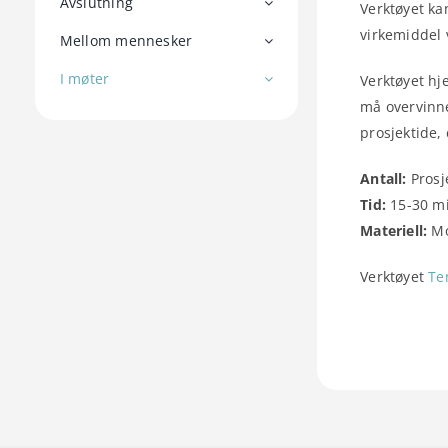
Avslutning
Verktøyet ka
virkemiddel 
Mellom mennesker
I møter
Verktøyet hj
må overvinne
prosjektide,
Antall:
Prosj
Tid:
15-30 m
Materiell:
Mo
Verktøyet
Te