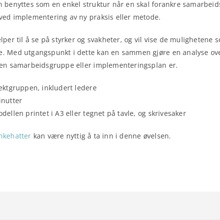
n benyttes som en enkel struktur når en skal forankre samarbeid
ved implementering av ny praksis eller metode.
elper til å se på styrker og svakheter, og vil vise de mulighetene
. Med utgangspunkt i dette kan en sammen gjøre en analyse over 
 en samarbeidsgruppe eller implementeringsplan er.
ektgruppen, inkludert ledere
inutter
dellen printet i A3 eller tegnet på tavle, og skrivesaker
nkehatter
kan være nyttig å ta inn i denne øvelsen.