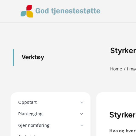
Skip
to
content
Styrker
Verktøy
Home
I mø
Oppstart
Styrker
Planlegging
Gjennomføring
Hva og hvor