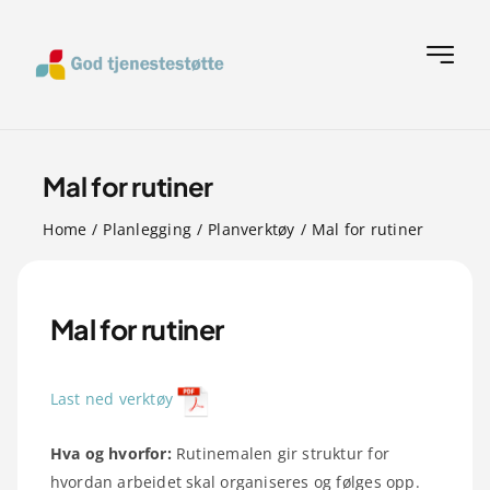
Skip
to
Toggle
content
Navigat
Hjem
Mal for rutiner
A til Å verktøyliste
Home
Planlegging
Planverktøy
Mal for rutiner
Om oss
Mal for rutiner
Ofte stilte spørsmål
Last ned verktøy
Verktøy
Hva og hvorfor:
Rutinemalen gir struktur for
hvordan arbeidet skal organiseres og følges opp.