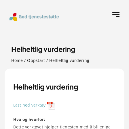
Skip
to
Toggle
content
Navigat
Hjem
Helheltlig vurdering
A til Å verktøyliste
Home
Oppstart
Helheltlig vurdering
Om oss
Helheltlig vurdering
Ofte stilte spørsmål
Last ned verktøy
Verktøy
Hva og hvorfor:
Dette verktøyet hjelper tjenesten med å bli enige