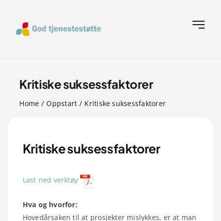
Skip
to
Toggle
content
Navigat
Hjem
Kritiske suksessfaktorer
A til Å verktøyliste
Home
Oppstart
Kritiske suksessfaktorer
Om oss
Kritiske suksessfaktorer
Ofte stilte spørsmål
Last ned verktøy
Verktøy
Hva og hvorfor:
Hovedårsaken til at prosjekter mislykkes, er at man