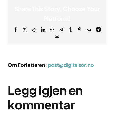
Share This Story, Choose Your
Platform!
Facebook
X
Reddit
LinkedIn
WhatsApp
Telegram
Tumblr
Pinterest
Vk
Xing
E-
post
Om Forfatteren:
post@digitalsor.no
Legg igjen en
kommentar