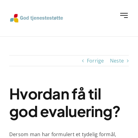
Skip
to
Toggle
content
Navigat
Hjem
A til Å verktøyliste
Forrige
Neste
Om oss
Hvordan få til
Ofte stilte spørsmål
god evaluering?
Verktøy
Dersom man har formulert et tydelig formål,